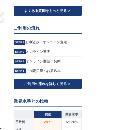
よくある質問をもっと見る ＞
ご利用の流れ
お申込み・オンライン査定
STEP 1
オンライン審査
STEP 2
オンライン面談・契約
STEP 3
ご指定口座へお振込み
STEP 4
ご利用の流れを詳しく見る ＞
業界水準との比較
買速
業界水準
手数料
2%〜
5〜20%
化
入金