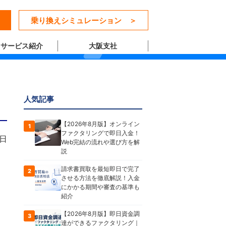
乗り換えシミュレーション ＞
サービス紹介
大阪支社
人気記事
【2026年8月版】オンライン
1
ファクタリングで即日入金！
9日
Web完結の流れや選び方を解
説
請求書買取を最短即日で完了
2
させる方法を徹底解説！入金
にかかる期間や審査の基準も
紹介
【2026年8月版】即日資金調
3
達ができるファクタリング｜