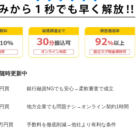
随時更新中
万円買
銀行融資NGでも安心→柔軟審査で成立
万円買
地方企業でも問題ナシ→オンライン契約1時間
0万円買
手数料を徹底削減→他社より有利な条件