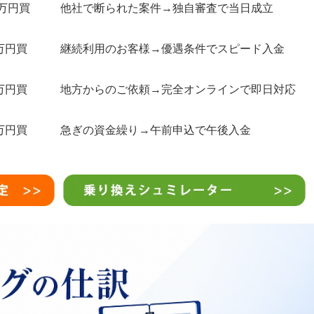
0万円買
他社で断られた案件→独自審査で当日成立
万円買
継続利用のお客様→優遇条件でスピード入金
万円買
地方からのご依頼→完全オンラインで即日対応
万円買
急ぎの資金繰り→午前申込で午後入金