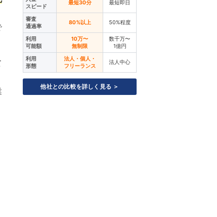
最短30分
最短即日
スピード
審査
80%以上
50%程度
で
通過率
利用
10万〜
数千万〜
可能額
無制限
1億円
利用
法人・個人・
て
法人中心
形態
フリーランス
他社との比較を詳しく見る ＞
業
。
、