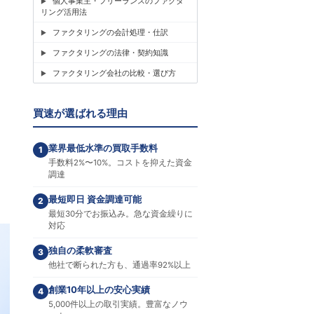
個人事業主・フリーランスのファクタ
リング活用法
ファクタリングの会計処理・仕訳
ファクタリングの法律・契約知識
ファクタリング会社の比較・選び方
買速が選ばれる理由
業界最低水準の買取手数料
1
手数料2%〜10%。コストを抑えた資金
調達
最短即日 資金調達可能
2
最短30分でお振込み。急な資金繰りに
対応
独自の柔軟審査
3
他社で断られた方も、通過率92%以上
創業10年以上の安心実績
4
5,000件以上の取引実績。豊富なノウ