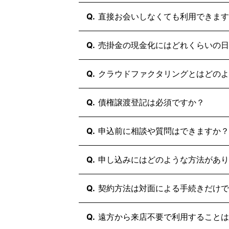
はい、買速なら最短30分での即日入
Q.
直接お会いしなくても利用できます
「2社間ファクタリング」かつ「オ
で当日中の着金が十分に可能です。
はい、完全オンラインで完結可能で
Q.
売掛金の現金化にはどれくらいの日
面談不要、来店不要で審査から契約
れば資金調達が可能です。
買速のファクタリングサービスは最
Q.
クラウドファクタリングとはどのよ
また、オンラインで完結できるクラ
最短30分でのお振込も実現可能です
契約手続きを全てインターネット上
Q.
債権譲渡登記は必須ですか？
お急ぎの場合は二社間によるファク
来店不要で契約できるのはもちろん
て、最短30分スピーディーに契約が
いいえ、買速では「債権譲渡登記の
Q.
申込前に相談や質問はできますか？
買速では、電子契約市場No.1の実
登記を行うと数日の時間がかかり費
ィ性を誇ります。
しでのご契約にも柔軟に対応してお
はい、無料相談・無料査定を随時受
Q.
申し込みにはどのような方法があり
お問い合わせフォーム
や
お電話
から
軽にご相談ください。
Webフォーム
、
お電話
からお申し込
Q.
契約方法は対面による手続きだけで
24時間受付のWebフォームが最も
り返しご連絡いたします。
いいえ、対面だけでなく、オンライ
Q.
遠方から来店不要で利用することは