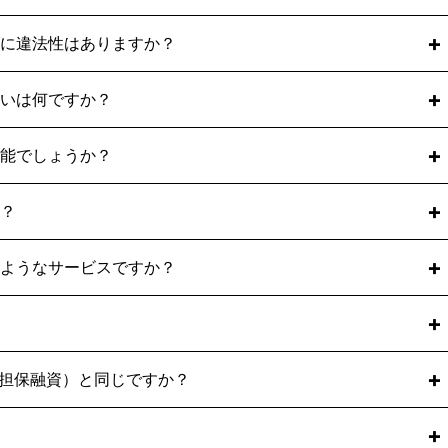
に違法性はありますか？
全に適法なサービスで違法性はありません。
いは何ですか？
債権の譲渡性」に基づいた正当な商取引（売掛債権の売買契
の譲渡の対抗要件」と民法第555条「売買」もファクタリン
と」です。
能でしょうか？
なります。
を売却して資金化するため、決算書上の「負債」は増加しま
事業者の資金調達の一手段」として認めています。貸金業法
登録もなく、銀行融資の審査や今後の資金調達に悪影響を与
利用していただけません。
？
や「偽装ファクタリング」とは一切関係ございません。
であり、請求書などが売掛債権の存在を証明する書類になり
要で、融資の審査に通過できなかったという企業様の多くに
となる書類であり、売掛債権の存在証明には利用することが
約形態です。
ようなサービスですか？
不要なため、「取引先に知られない」「手続きが早い」とい
業法に抵触する違法性の高いサービスと言われており、利用
債権）を売掛債権と同様に扱い買取を行うサービスが給料
ングを提供しています。
います。
が高いサービスで、買速ではご利用していただくことはでき
です。
権担保融資）と同じですか？
グに関する注意喚起を行っており、利用すべきではありませ
なく「売掛債権の売買」であるため、不動産担保や連帯保証
す。