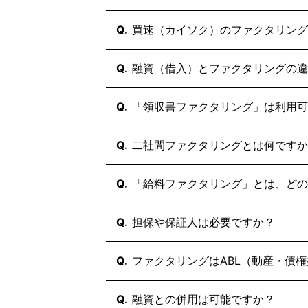
Q.
買速（カイソク）のファクタリング
いいえ、買速のファクタリングは完
Q.
融資（借入）とファクタリングの違
買速のサービスは、民法第466条「
約）です。民法第467条「指名債権
違いは「負債（借金）が増えないこ
Q.
「領収書ファクタリング」は利用可
グに違法性がないという法的根拠に
ファクタリングは資産である売掛金
また、金融庁もファクタリングを「
せん。そのため、信用情報機関への
弊社では領収書ファクタリングはご
Q.
二社間ファクタリングとは何ですか
違反となる「給与ファクタリング」
えません。
代金を請求する権利が「売掛債権」
また、原則として担保や保証人も不
ます。領収書は支払いを行った証明
お客様と買速の2社間のみで行う契
Q.
「給料ファクタリング」とは、どの
もご利用していただいております。
できません。
売掛先（取引先）への通知や承諾が
また、領収書ファクタリングは貸金
うメリットがあります。
個人が給料を受け取れる権利（賃金
Q.
担保や保証人は必要ですか？
を推奨することもできません。
買速では主にこの2社間ファクタリ
（給与）ファクタリングと呼ばれて
しかし、貸金業法に抵触する違法性
原則として担保や保証人は一切不要
Q.
ファクタリングはABL（動産・債
ません。金融庁も給与ファクタリン
ファクタリングは融資（借入）では
ん。
人を求めることはありません。
いいえ、全く異なる資金調達方法で
Q.
融資との併用は可能ですか？