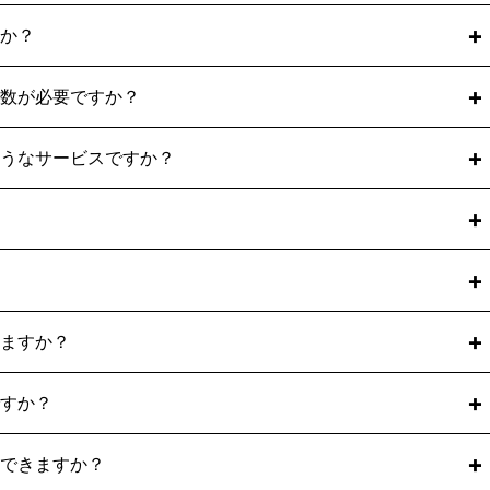
金が可能です。
か？
ンライン契約」をご利用いただければ、午前中のお申し込み
お急ぎの場合はその旨をお伝えください。
す。
数が必要ですか？
、入金まで行えます。全国どこからでも、スマホやPCがあ
短即日で売掛債権の現金化が可能です。
うなサービスですか？
ウドファクタリングを利用していただければ、お申込みから
。
で行うサービスです。
タリング契約をおすすめしています。
、紙の契約書への捺印や郵送の手間がなく、電子署名を用い
完了します。
留保（登記なし）」が可能です。
績を誇る「クラウドサイン」を採用しており、高いセキュリテ
用も発生するため、スピードを優先されるお客様には登記な
ります。
け付けております。
ますか？
、まずは「いくらで買い取れるか」「利用できるか」をお気
みいただけます。
すか？
スムーズです。必要事項を入力いただければ、担当者より折
ン上での手続きや郵送による契約も選択していただけます。
できますか？