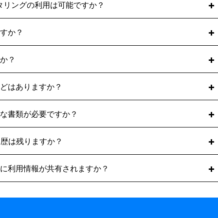
る場合、利用できないファクタリング会社もございます。
ングは対象外です。
%以上）。
タリングの利用は可能ですか？
タリングサービスがございますので個人事業主様、フリーラ
ます。銀行が重視するのは「貴社の返済能力」ですが、ファ
。
の支払能力」です。
ただけます。
すか？
調達していただけます。
年度や設立数ヶ月の企業様でも利用対象となります。銀行融
どは必要ありません。
則買取可能です。
か？
では創業1年以上などの条件が指定されている場合もありま
権（二重譲渡）や、支払期日を過ぎた不良債権は買取対象外
です。
小額買取プランもご用意しております。
どはありますか？
談ください。
主・フリーランスの方でも審査可能です。お気軽にお申し込
けておりません。
な書類が必要ですか？
となる賃金債権は対象外であり、支払日を過ぎた不良債権も
、医療・介護など、あらゆる業種の売掛債権（請求書）を買
できません。
のコピー」の3点のみです。
に履歴は残りますか？
では、買取を行う売掛債権に関して業種や業態による制限を
や印鑑証明書、決算書3期分などの提出は原則必須ではあり
意ください。
申し込みいただけます。
に利用情報が共有されますか？
、信用情報機関への照会や登録は行われません。そのため、
影響を与えることはありません。
ネットワークは存在しません。お客様の利用事実が外部に漏