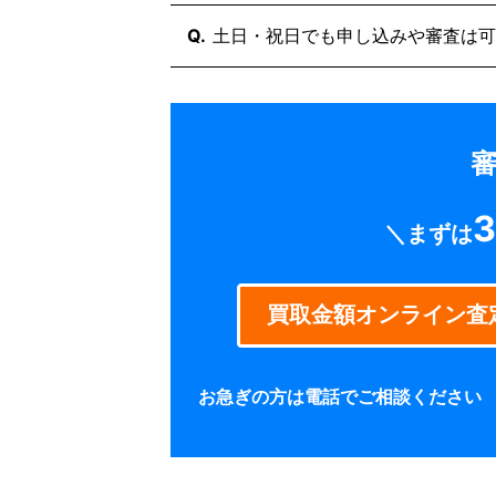
はい、日本全国どこからでも来店不
Q.
土日・祝日でも申し込みや審査は可
北海道から沖縄まで、WEB完結（
けることなく資金調達が可能です。
Webからのお申し込みは24時間36
また、買速では、弊社は全国各地へ
平日だけでなく、週末や祝日でも相
いう方はご相談ください。
審
3
＼まずは
買取金額オンライン査
お急ぎの方は電話でご相談ください