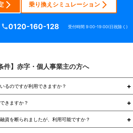
定
乗り換えシミュレーション
0120-160-128
受付時間 9:00-19:00(日祝除く)
条件】赤字・個人事業主の方へ
いるのですが利用できますか？
ても問題なくご利用いただけます。
できますか？
のは、申込者様の経営状態ではなく「売掛先企業（取引先）
字決算や税金などを滞納している企業様でも多数利用実績が
方もご利用可能です。
融資を断られましたが、利用可能ですか？
あれば、事業形態を問わず買取対象となります。ただし、給