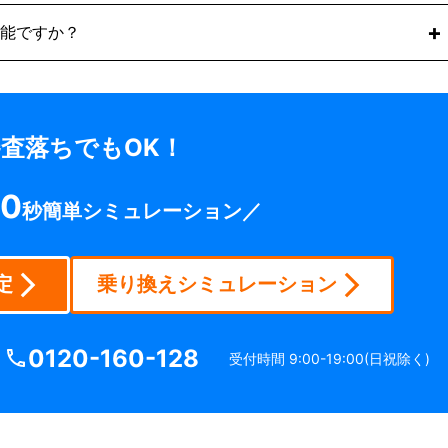
要でご利用いただけます。
能ですか？
クラウド契約）にて対応しております。移動時間や交通費をか
5日受け付けております。
の出張対応を行っているため、遠方でも対面で相談したいと
談・手続きが可能です。
査落ちでもOK！
0
秒簡単シミュレーション／
定
乗り換えシミュレーション
0120-160-128
受付時間 9:00-19:00(日祝除く)