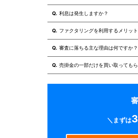
これらを要求する業者は悪質な可能
ABLは売掛金や在庫を「担保」にし
売掛金そのものを「売却」する契約
はい、銀行融資やビジネスローンと
Q.
利息は発生しますか？
基準も異なります。
ファクタリングは借入ではないため
クタリングを活用し、銀行融資まで
いいえ、利息は一切発生しません。
Q.
ファクタリングを利用するメリット
融資ではないため「金利」や「利息
料」のみですので、期間が経過して
「最短即日の資金調達」と「決算書
Q.
審査に落ちる主な理由は何ですか？
銀行融資よりも圧倒的に早く現金に
字や税金滞納があっても利用できる
主な理由は「売掛先の信用力不足」
Q.
売掛金の一部だけを買い取ってもら
です。
一方で、お客様自身の赤字決算や税
はい、可能です。
ください。
必要な資金金額に合わせて、請求書
の金額は通常通り貴社に入金されま
審
3
＼まずは