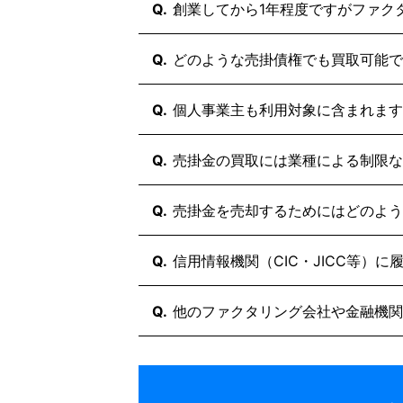
ただし、赤字決算や税金滞納してい
与所得者が利用する給与ファクタリ
はい、利用可能です（審査通過率92
Q.
創業してから1年程度ですがファク
買速には個人事業主様専用のファク
銀行融資とは審査基準が全く異なり
ンス様はお気軽にお申し込み下さい
クタリングが重視するのは「売掛先
はい、創業時期に関わらずご利用い
Q.
どのような売掛債権でも買取可能で
そのため、貴社が債務超過でも資金
売掛債権を保有していれば、創業初
資のように「3期分の黒字決算」な
「請求済みの確定債権」であれば原
Q.
個人事業主も利用対象に含まれます
ただし、一部のファクタリング会社
ただし、すでに他社へ譲渡済みの債
すので他社利用の場合は確認が必要
となります。
はい、買速では個人事業主様向けの
Q.
売掛金の買取には業種による制限な
判断に迷われた際には、まずはご相
「売掛債権」さえあれば、個人事業
みください。
いいえ、原則として業種の制限は設
Q.
売掛金を売却するためにはどのよう
ただし、労働者が給与を受取る権利
建設業、運送業、IT、広告、卸売業
原則的に買取させていただくことが
取対象としています。
原則として「身分証・請求書・通帳
Q.
信用情報機関（CIC・JICC等）
しかし、一部のファクタリング会社
他社で求められるような登記簿謄本
設けていることがありますのでご注
ません。手元にある書類ですぐにお
いいえ、一切残りません。
Q.
他のファクタリング会社や金融機関
ファクタリングは借入ではないため
将来的な銀行融資やカード審査に悪
いいえ、共有されません。
ファクタリング会社間での情報共有