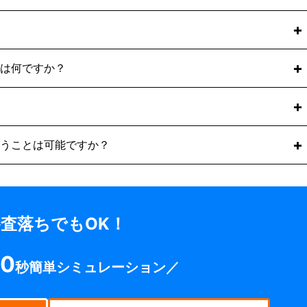
性があるためご注意ください。
て銀行からお金を借りる「融資」ですが、ファクタリングは
です。そのため、ファクタリングには返済義務がなく、審査
併用してご利用いただけます。
、融資枠（与信枠）を圧迫しません。つなぎ資金としてファ
の期間を凌ぐという使い方も一般的です。
は何ですか？
」という概念がありません。発生するのは買取時の「手数
も返済額が増えることはありません。
への影響がない点」です。
手にでき、キャッシュフローが即座に改善します。また、赤
点も大きなメリットです。
や「売掛先との取引実態が確認できない（書類不備）」場合
うことは可能ですか？
金滞納は、審査においてそこまで重視されませんのでご安心
額面の一部のみをファクタリングすることもできます。残り
す。
査落ちでもOK！
0
秒簡単シミュレーション／