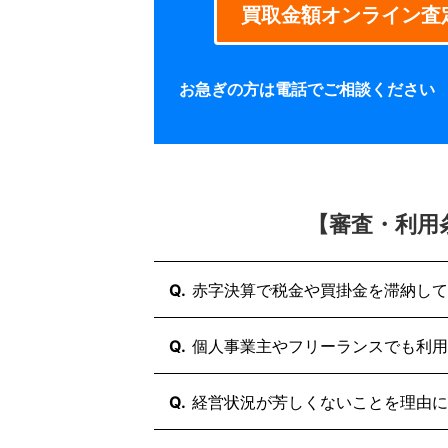
買取金額オンライン査
お急ぎの方は電話でご相談ください
【審査・利用
Q.
赤字決算で税金や買掛金を滞納して
はい、赤字決算や税金滞納中であっ
Q.
個人事業主やフリーランスでも利用
買速の審査において最重要視される
の信用力」だからです。実際に、赤
はい、個人事業主・フリーランスの
Q.
経営状況が芳しくないことを理由に
ございます。
「請求済みの売掛債権」をお持ちで