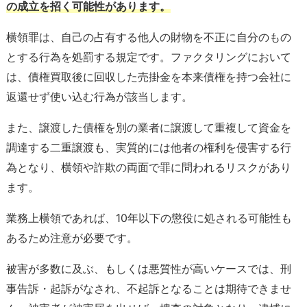
の成立を招く可能性があります。
横領罪は、自己の占有する他人の財物を不正に自分のもの
とする行為を処罰する規定です。ファクタリングにおいて
は、債権買取後に回収した売掛金を本来債権を持つ会社に
返還せず使い込む行為が該当します。
また、譲渡した債権を別の業者に譲渡して重複して資金を
調達する二重譲渡も、実質的には他者の権利を侵害する行
為となり、横領や詐欺の両面で罪に問われるリスクがあり
ます。
業務上横領であれば、10年以下の懲役に処される可能性も
あるため注意が必要です。
被害が多数に及ぶ、もしくは悪質性が高いケースでは、刑
事告訴・起訴がなされ、不起訴となることは期待できませ