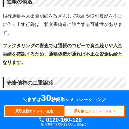
通帳の偽造
銀行通帳や入出金明細を改ざんして残高や取引履歴を不正
に作り出す行為は、私文書偽造に該当する可能性がありま
す。
ファクタリングの審査では通帳のコピーで資金繰りや入金
実績を確認するため、通帳偽造が通れば不正な資金供給と
なります。
売掛債権の二重譲渡
30
売掛債権の二重譲渡は、同一の債権を複数の業者に譲渡し
＼まずは
秒簡単シミュレーション／
て資金を徴収する行為であり、権利関係を混乱させる重大
買取金額オンライン査定
乗り換えシミュレーション
な不正です。
0120-160-128
受付時間 9:00-19:00(日祝除く)
売掛債権は原則として1回の譲渡であることを前提に取り扱