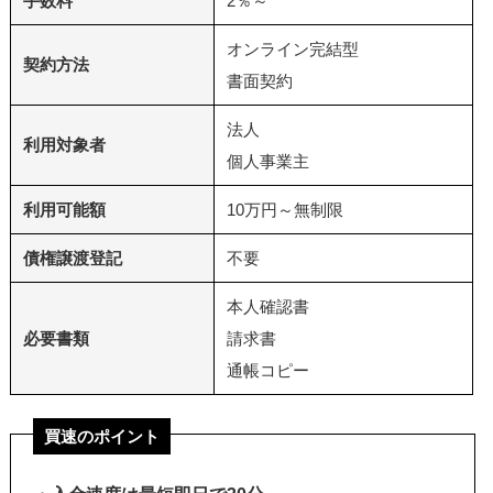
手数料
2％～
オンライン完結型
契約方法
書面契約
法人
利用対象者
個人事業主
利用可能額
10万円～無制限
債権譲渡登記
不要
本人確認書
必要書類
請求書
通帳コピー
買速のポイント