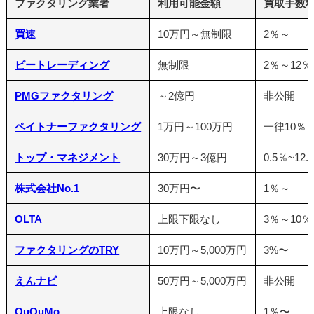
ファクタリング業者
利用可能金額
買取手数
買速
10万円～無制限
2％～
ビートレーディング
無制限
2％～12％
PMGファクタリング
～2億円
非公開
ペイトナーファクタリング
1万円～100万円
一律10％
トップ・マネジメント
30万円～3億円
0.5％~12.
株式会社No.1
30万円〜
1％～
OLTA
上限下限なし
3％～10％
ファクタリングのTRY
10万円～5,000万円
3%〜
えんナビ
50万円～5,000万円
非公開
QuQuMo
上限なし
1％〜