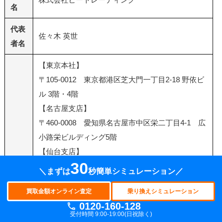
名
代表
佐々木 英世
者名
【東京本社】
〒105-0012 東京都港区芝大門一丁目2-18 野依ビ
ル 3階・4階
【名古屋支店】
〒460-0008 愛知県名古屋市中区栄二丁目4-1 広
小路栄ビルディング5階
【仙台支店】
30
住所
〒980-0014 宮城県仙台市青葉区本町一丁目12-
＼まずは
秒簡単シミュレーション／
7 三共仙台ビル3階
買取金額オンライン査定
乗り換えシミュレーション
【大阪支店】
0120-160-128
〒530-0027 大阪府大阪市北区堂山町1-5 三共梅
受付時間 9:00-19:00(日祝除く)