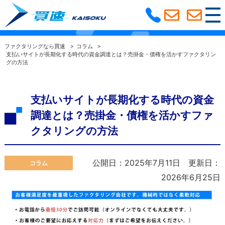
ファクタリングコラム
選ばれる理由
ファクタリングなら買速
>
コラム
>
支払いサイトが長期化する時代の資金調達とは？売掛金・債権を活かすファクタリン
グの方法
利用の流れ
よくある質問
ファクタリングコラム
サービス紹介
支払いサイトが長期化する時代の資金
調達とは？売掛金・債権を活かすファ
大阪支社
クタリングの方法
公開日：2025年7月11日
更新日：
コラム
2026年6月25日