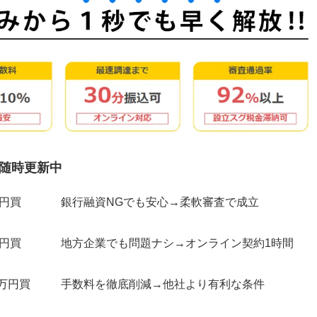
随時更新中
万円買
銀行融資NGでも安心→柔軟審査で成立
万円買
地方企業でも問題ナシ→オンライン契約1時間
0万円買
手数料を徹底削減→他社より有利な条件