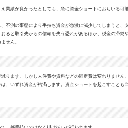
とえ業績が良かったとしても、急に資金ショートにおちいる可
も、不測の事態により手持ち資金が急激に減少してしまうと、
こおると取引先からの信頼を失う恐れがあるほか、税金の滞納
ねません。
が減ります。しかし人件費や賃料などの固定費は変わりません
では、いずれ資金が枯渇します。資金ショートを起こすことも
いて、都度払いではなく掛け払いが行われます。