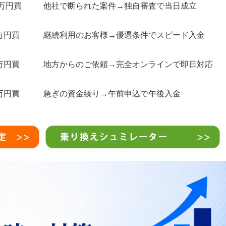
0万円買
他社で断られた案件→独自審査で当日成立
万円買
継続利用のお客様→優遇条件でスピード入金
万円買
地方からのご依頼→完全オンラインで即日対応
万円買
急ぎの資金繰り→午前申込で午後入金