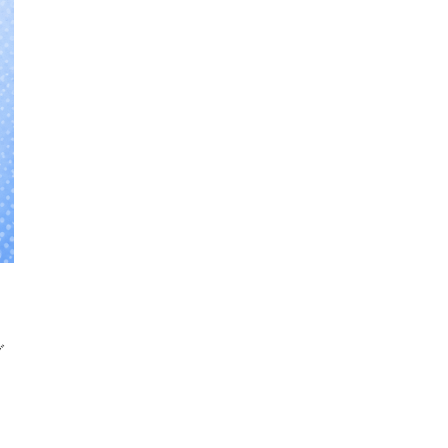
。
グ
う