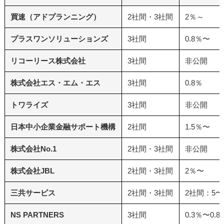
買速（アドプランニング）
2社間・3社間
2％～
プラスワンソリューションズ
3社間
0.8％〜
リコーリース株式会社
3社間
非公開
株式会社エス・エム・エス
3社間
0.8％
トワライズ
3社間
非公開
日本中小企業金融サポート機構
2社間
1.5％〜
株式会社No.1
2社間・3社間
非公開
株式会社JBL
2社間・3社間
2％〜
三共サービス
2社間・3社間
2社間：5〜
NS PARTNERS
3社間
0.3％〜0.8