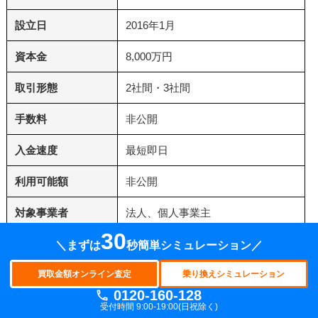
設立日
2016年1月
資本金
8,000万円
取引形態
2社間・3社間
手数料
非公開
入金速度
最短即日
利用可能額
非公開
対象事業者
法人、個人事業主
30
電話番号
0120-700-339
＼まずは
秒簡単シミュレーション／
HP
株式会社No.1公式HP
買取金額オンライン査定
乗り換えシミュレーション
0120-160-128
受付時間 9:00-19:00(日祝除く)