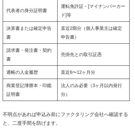
運転免許証・[マイナンバーカー
代表者の身分証明書
ド]等
決算書または確定申告
直近2期分（個人事業主は確定
書
申告書）
請求書・発注書・契約
売掛先との取引証憑
書
通帳の入金履歴
直近6〜12ヶ月分
商業登記簿謄本・印鑑
法人のみ必要（3ヶ月以内発行
証明書
分）
不明点があれば申込み前にファクタリング会社へ確認する
と、二度手間を防げます。