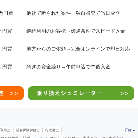
0万円買
他社で断られた案件→独自審査で当日成立
万円買
継続利用のお客様→優遇条件でスピード入金
万円買
地方からのご依頼→完全オンラインで即日対応
万円買
急ぎの資金繰り→午前申込で午後入金
詳細 ↓
物取引士
社会保険労務士
行政書士