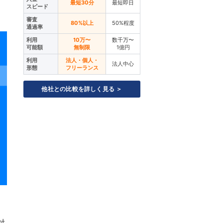
最短30分
最短即日
スピード
審査
80%以上
50%程度
通過率
利用
10万〜
数千万〜
可能額
無制限
1億円
利用
法人・個人・
法人中心
形態
フリーランス
他社との比較を詳しく見る ＞
対