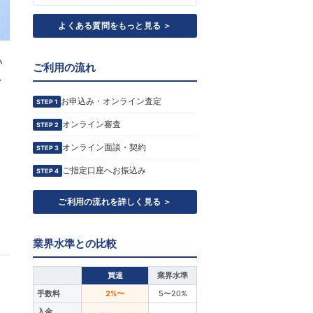
よくある質問をもっと見る ＞
い
ご利用の流れ
ク
お申込み・オンライン査定
STEP 1
オンライン審査
STEP 2
・
オンライン面談・契約
STEP 3
ご指定口座へお振込み
STEP 4
ご利用の流れを詳しく見る ＞
業界水準との比較
買速
業界水準
手数料
2%〜
5〜20%
入金