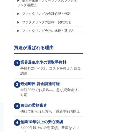
個人事業主・フリーランスのファクタ
リング活用法
ファクタリングの会計処理・仕訳
ファクタリングの法律・契約知識
ファクタリング会社の比較・選び方
買速が選ばれる理由
業界最低水準の買取手数料
1
手数料2%〜10%。コストを抑えた資金
調達
最短即日 資金調達可能
2
最短30分でお振込み。急な資金繰りに
対応
独自の柔軟審査
3
他社で断られた方も、通過率92%以上
創業10年以上の安心実績
4
5,000件以上の取引実績。豊富なノウ