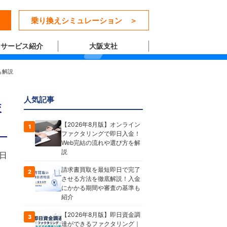
乗り換えシミュレーション ＞
サービス紹介
大阪支社
も解説
人気記事
較
【2026年8月版】オンライン
1
ファクタリングで即日入金！
Web完結の流れや選び方を解
説
2日
請求書買取を最短即日で完了
2
させる方法を徹底解説！入金
にかかる期間や審査の基準も
紹介
【2026年8月版】即日資金調
3
達ができるファクタリング｜