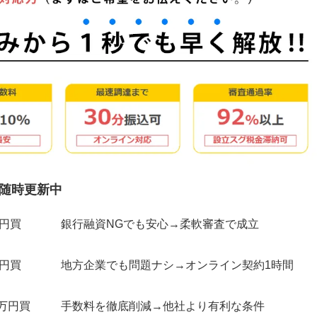
随時更新中
万円買
銀行融資NGでも安心→柔軟審査で成立
万円買
地方企業でも問題ナシ→オンライン契約1時間
0万円買
手数料を徹底削減→他社より有利な条件