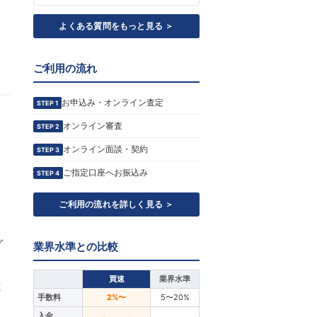
よくある質問をもっと見る ＞
ご利用の流れ
お申込み・オンライン査定
STEP 1
オンライン審査
STEP 2
オンライン面談・契約
STEP 3
ご指定口座へお振込み
STEP 4
ご利用の流れを詳しく見る ＞
グ
業界水準との比較
買速
業界水準
と
手数料
2%〜
5〜20%
入金