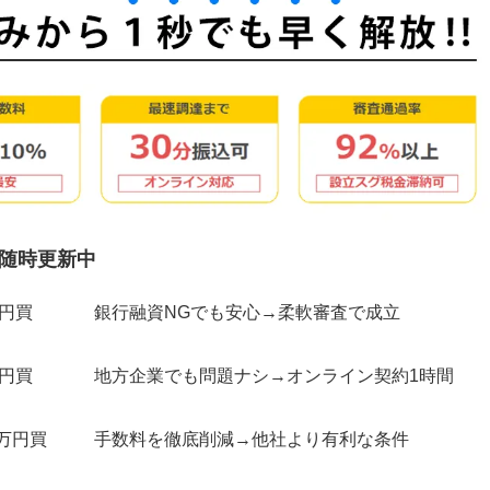
随時更新中
万円買
銀行融資NGでも安心→柔軟審査で成立
万円買
地方企業でも問題ナシ→オンライン契約1時間
0万円買
手数料を徹底削減→他社より有利な条件