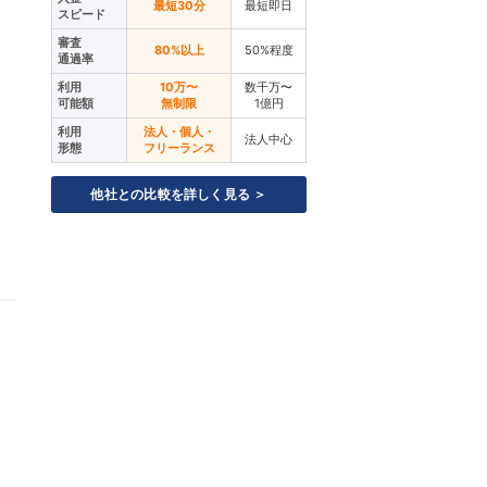
最短30分
最短即日
スピード
審査
80%以上
50%程度
通過率
利用
10万〜
数千万〜
可能額
無制限
1億円
利用
法人・個人・
法人中心
形態
フリーランス
他社との比較を詳しく見る ＞