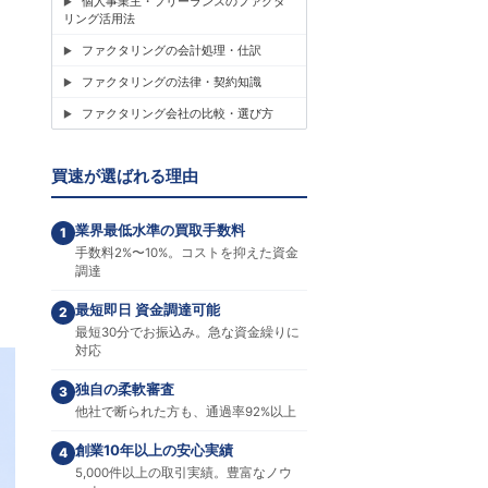
個人事業主・フリーランスのファクタ
リング活用法
ファクタリングの会計処理・仕訳
ファクタリングの法律・契約知識
ファクタリング会社の比較・選び方
買速が選ばれる理由
業界最低水準の買取手数料
1
手数料2%〜10%。コストを抑えた資金
調達
最短即日 資金調達可能
2
最短30分でお振込み。急な資金繰りに
対応
独自の柔軟審査
3
他社で断られた方も、通過率92%以上
創業10年以上の安心実績
4
5,000件以上の取引実績。豊富なノウ