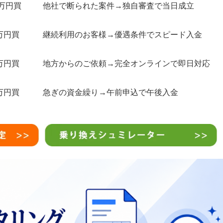
0万円買
他社で断られた案件→独自審査で当日成立
万円買
継続利用のお客様→優遇条件でスピード入金
万円買
地方からのご依頼→完全オンラインで即日対応
万円買
急ぎの資金繰り→午前申込で午後入金