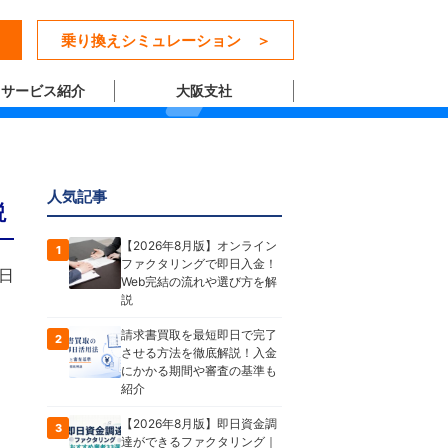
乗り換えシミュレーション ＞
サービス紹介
大阪支社
人気記事
説
【2026年8月版】オンライン
1
ファクタリングで即日入金！
1日
Web完結の流れや選び方を解
説
請求書買取を最短即日で完了
2
させる方法を徹底解説！入金
にかかる期間や審査の基準も
紹介
【2026年8月版】即日資金調
3
達ができるファクタリング｜