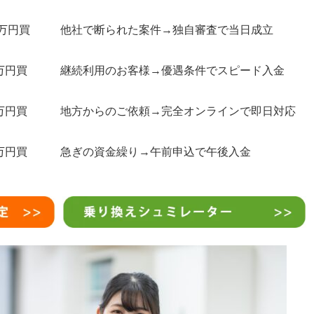
0万円買
他社で断られた案件→独自審査で当日成立
万円買
継続利用のお客様→優遇条件でスピード入金
万円買
地方からのご依頼→完全オンラインで即日対応
万円買
急ぎの資金繰り→午前申込で午後入金