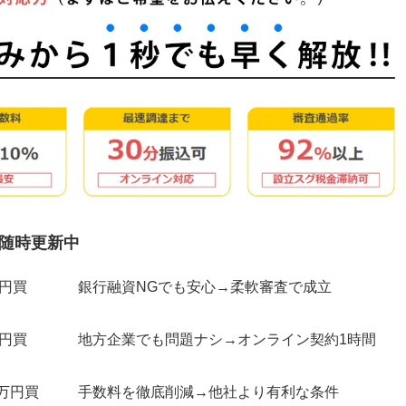
随時更新中
万円買
銀行融資NGでも安心→柔軟審査で成立
万円買
地方企業でも問題ナシ→オンライン契約1時間
0万円買
手数料を徹底削減→他社より有利な条件