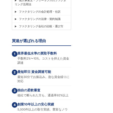
個人事業主・フリーランスのファクタ
リング活用法
ファクタリングの会計処理・仕訳
ファクタリングの法律・契約知識
ファクタリング会社の比較・選び方
買速が選ばれる理由
業界最低水準の買取手数料
1
手数料2%〜10%。コストを抑えた資金
調達
最短即日 資金調達可能
2
最短30分でお振込み。急な資金繰りに
対応
独自の柔軟審査
3
他社で断られた方も、通過率92%以上
創業10年以上の安心実績
4
5,000件以上の取引実績。豊富なノウ