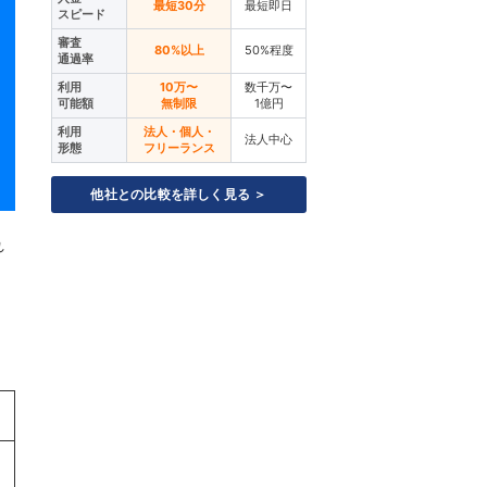
最短30分
最短即日
スピード
審査
80%以上
50%程度
通過率
利用
10万〜
数千万〜
可能額
無制限
1億円
利用
法人・個人・
法人中心
形態
フリーランス
他社との比較を詳しく見る ＞
れ