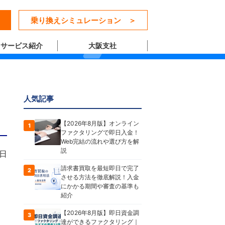
乗り換えシミュレーション ＞
サービス紹介
大阪支社
人気記事
【2026年8月版】オンライン
1
ファクタリングで即日入金！
Web完結の流れや選び方を解
説
7日
請求書買取を最短即日で完了
2
させる方法を徹底解説！入金
にかかる期間や審査の基準も
紹介
【2026年8月版】即日資金調
3
達ができるファクタリング｜