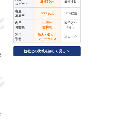
最短30分
最短即日
スピード
審査
80%以上
50%程度
通過率
利用
10万〜
数千万〜
可能額
無制限
1億円
利用
法人・個人・
法人中心
形態
フリーランス
他社との比較を詳しく見る ＞
較
な