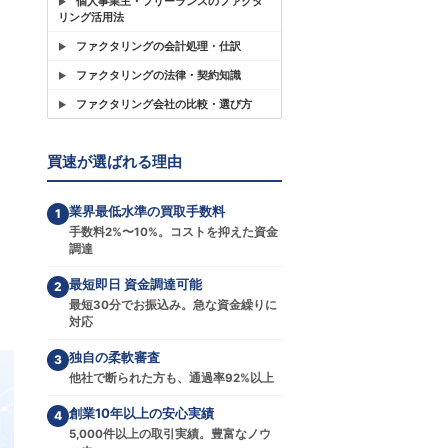
個人事業主・フリーランスのファクタ
リング活用法
ファクタリングの会計処理・仕訳
ファクタリングの法律・契約知識
ファクタリング会社の比較・選び方
買速が選ばれる理由
業界最低水準の買取手数料
1
手数料2%〜10%。コストを抑えた資金
調達
最短即日 資金調達可能
2
最短30分でお振込み。急な資金繰りに
対応
独自の柔軟審査
3
他社で断られた方も、通過率92%以上
創業10年以上の安心実績
4
5,000件以上の取引実績。豊富なノウ