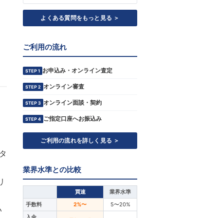
よくある質問をもっと見る ＞
ご利用の流れ
お申込み・オンライン査定
STEP 1
オンライン審査
STEP 2
オンライン面談・契約
STEP 3
ご指定口座へお振込み
STEP 4
ご利用の流れを詳しく見る ＞
タ
業界水準との比較
リ
買速
業界水準
手数料
2%〜
5〜20%
い
入金