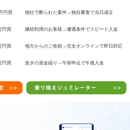
0万円買
他社で断られた案件→独自審査で当日成立
万円買
継続利用のお客様→優遇条件でスピード入金
万円買
地方からのご依頼→完全オンラインで即日対応
万円買
急ぎの資金繰り→午前申込で午後入金