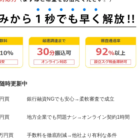
随時更新中
万円買
銀行融資NGでも安心→柔軟審査で成立
万円買
地方企業でも問題ナシ→オンライン契約1時間
0万円買
手数料を徹底削減→他社より有利な条件