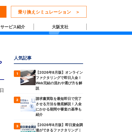
乗り換えシミュレーション ＞
サービス紹介
大阪支社
人気記事
や
【2026年8月版】オンライン
1
ファクタリングで即日入金！
Web完結の流れや選び方を解
説
5日
請求書買取を最短即日で完了
2
させる方法を徹底解説！入金
にかかる期間や審査の基準も
紹介
【2026年8月版】即日資金調
3
達ができるファクタリング｜