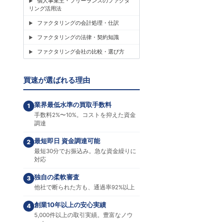
個人事業主・フリーランスのファクタ
リング活用法
ファクタリングの会計処理・仕訳
ファクタリングの法律・契約知識
ファクタリング会社の比較・選び方
買速が選ばれる理由
業界最低水準の買取手数料
1
手数料2%〜10%。コストを抑えた資金
調達
最短即日 資金調達可能
2
最短30分でお振込み。急な資金繰りに
対応
独自の柔軟審査
3
他社で断られた方も、通過率92%以上
創業10年以上の安心実績
4
5,000件以上の取引実績。豊富なノウ