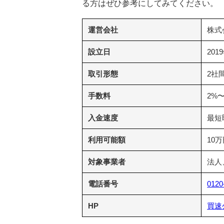
る方はぜひ参考にしてみてください。
運営会社
株式
設立日
201
取引形態
2社
手数料
2%
入金速度
最短
利用可能額
10
対象事業者
法人
電話番号
0120
HP
買速