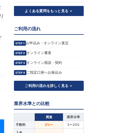
な
よくある質問をもっと見る ＞
リ
ご利用の流れ
ぜ
お申込み・オンライン査定
STEP 1
オンライン審査
STEP 2
オンライン面談・契約
STEP 3
ご指定口座へお振込み
STEP 4
ご利用の流れを詳しく見る ＞
業界水準との比較
買速
業界水準
手数料
2%〜
5〜20%
入金