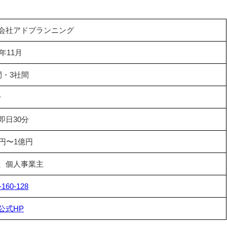
会社アドプランニング
9年11月
間・3社間
〜
即日30分
万円〜1億円
、個人事業主
-160-128
公式HP