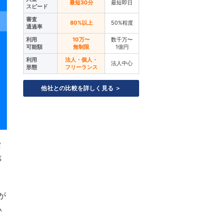
最短30分
最短即日
スピード
審査
80%以上
50%程度
通過率
利用
10万〜
数千万〜
可能額
無制限
1億円
利用
法人・個人・
法人中心
形態
フリーランス
他社との比較を詳しく見る ＞
タ
事
が
い