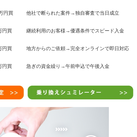
0万円買
他社で断られた案件→独自審査で当日成立
万円買
継続利用のお客様→優遇条件でスピード入金
万円買
地方からのご依頼→完全オンラインで即日対応
万円買
急ぎの資金繰り→午前申込で午後入金