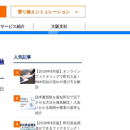
乗り換えシミュレーション ＞
サービス紹介
大阪支社
人気記事
融
【2026年8月版】オンライン
1
ファクタリングで即日入金！
Web完結の流れや選び方を解
説
2日
請求書買取を最短即日で完了
2
させる方法を徹底解説！入金
にかかる期間や審査の基準も
紹介
【2026年8月版】即日資金調
3
達ができるファクタリング｜