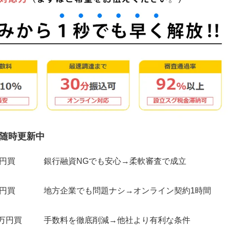
随時更新中
万円買
銀行融資NGでも安心→柔軟審査で成立
万円買
地方企業でも問題ナシ→オンライン契約1時間
0万円買
手数料を徹底削減→他社より有利な条件