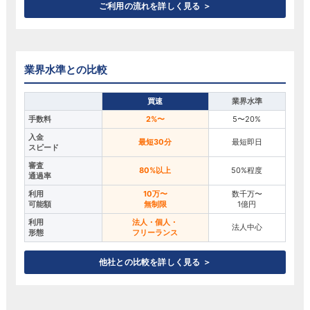
ご利用の流れを詳しく見る ＞
業界水準との比較
買速
業界水準
手数料
2%〜
5〜20%
入金
最短30分
最短即日
スピード
審査
80%以上
50%程度
通過率
利用
10万〜
数千万〜
可能額
無制限
1億円
利用
法人・個人・
法人中心
形態
フリーランス
他社との比較を詳しく見る ＞