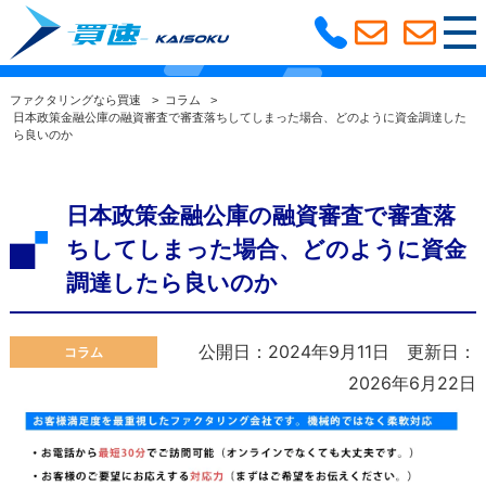
ファクタリングコラム
選ばれる理由
ファクタリングなら買速
>
コラム
>
日本政策金融公庫の融資審査で審査落ちしてしまった場合、どのように資金調達した
ら良いのか
利用の流れ
よくある質問
ファクタリングコラム
サービス紹介
日本政策金融公庫の融資審査で審査落
ちしてしまった場合、どのように資金
大阪支社
調達したら良いのか
公開日：2024年9月11日
更新日：
コラム
2026年6月22日