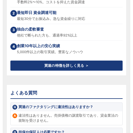
手数料2%〜10%。コストを抑えた資金調達
最短即日 資金調達可能
2
最短30分でお振込み。急な資金繰りに対応
独自の柔軟審査
3
他社で断られた方も、通過率92%以上
創業10年以上の安心実績
4
5,000件以上の取引実績。豊富なノウハウ
買速の特徴を詳しく見る ＞
よくある質問
買速のファクタリングに違法性はありますか？
違法性はありません。売掛債権の譲渡取引であり、貸金業法の
規制を受けません。
担保や保証人は必要ですか？