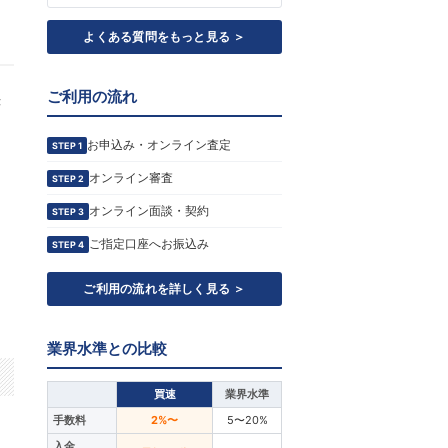
よくある質問をもっと見る ＞
ご利用の流れ
き
お申込み・オンライン査定
STEP 1
オンライン審査
STEP 2
オンライン面談・契約
STEP 3
ご指定口座へお振込み
STEP 4
ご利用の流れを詳しく見る ＞
業界水準との比較
買速
業界水準
手数料
2%〜
5〜20%
り
入金