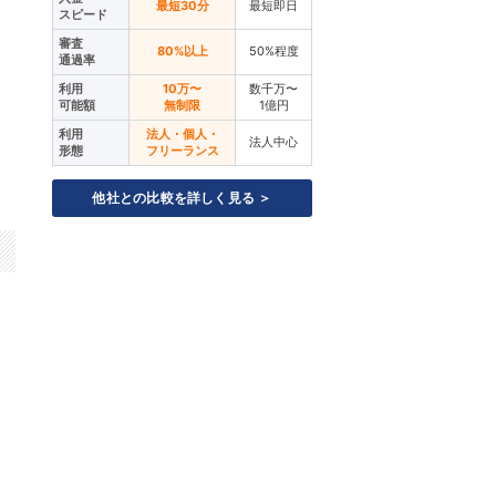
最短30分
最短即日
スピード
審査
80%以上
50%程度
通過率
利用
10万〜
数千万〜
可能額
無制限
1億円
利用
法人・個人・
法人中心
形態
フリーランス
他社との比較を詳しく見る ＞
。