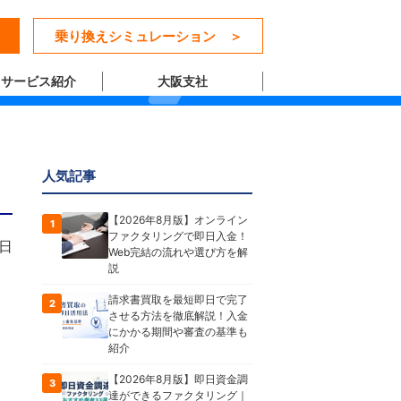
乗り換えシミュレーション ＞
サービス紹介
大阪支社
人気記事
【2026年8月版】オンライン
1
ファクタリングで即日入金！
5日
Web完結の流れや選び方を解
説
請求書買取を最短即日で完了
2
させる方法を徹底解説！入金
にかかる期間や審査の基準も
紹介
【2026年8月版】即日資金調
3
達ができるファクタリング｜