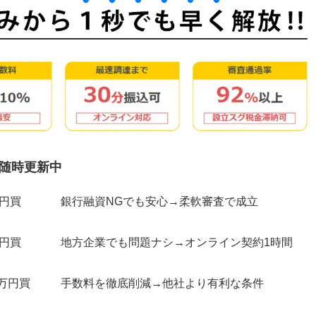
随時更新中
万円買
銀行融資NGでも安心→柔軟審査で成立
万円買
地方企業でも問題ナシ→オンライン契約1時間
0万円買
手数料を徹底削減→他社より有利な条件