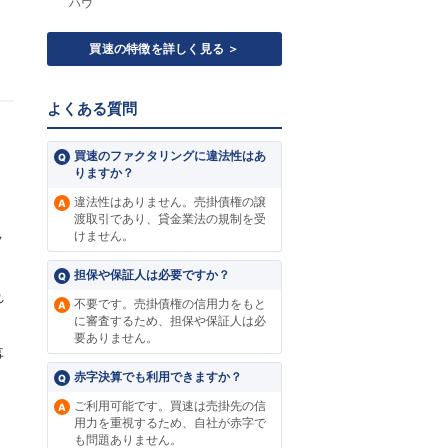
ハウ
買速の特徴を詳しく見る ＞
よくある質問
買速のファクタリングに違法性はあ
りますか？
違法性はありません。売掛債権の譲
渡取引であり、貸金業法の規制を受
ラ
けません。
担保や保証人は必要ですか？
れ
不要です。売掛債権の信用力をもと
に審査するため、担保や保証人は必
要ありません。
事
赤字決算でも利用できますか？
ご利用可能です。買速は売掛先の信
用力を重視するため、自社が赤字で
も問題ありません。