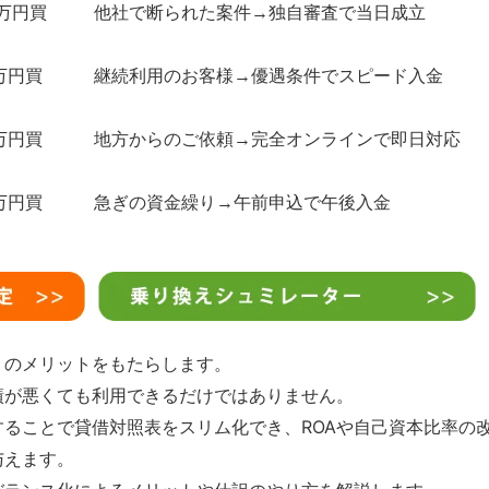
0万円買
他社で断られた案件→独自審査で当日成立
万円買
継続利用のお客様→優遇条件でスピード入金
万円買
地方からのご依頼→完全オンラインで即日対応
万円買
急ぎの資金繰り→午前申込で午後入金
くのメリットをもたらします。
績が悪くても利用できるだけではありません。
ることで貸借対照表をスリム化でき、ROAや自己資本比率の
与えます。