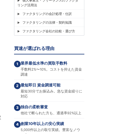
個人事業主・フリーランスのファクタ
リング活用法
ファクタリングの会計処理・仕訳
ファクタリングの法律・契約知識
ファクタリング会社の比較・選び方
買速が選ばれる理由
業界最低水準の買取手数料
1
手数料2%〜10%。コストを抑えた資金
調達
最短即日 資金調達可能
2
最短30分でお振込み。急な資金繰りに
対応
独自の柔軟審査
3
他社で断られた方も、通過率92%以上
改
創業10年以上の安心実績
4
5,000件以上の取引実績。豊富なノウ